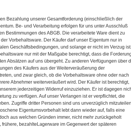
digen Bezahlung unserer Gesamtforderung (einschließlich der
entum. Be- und Verarbeitung erfolgen für uns unter Ausschluß
en Bestimmungen des ABGB. Die verarbeitete Ware dient zu
er Vorbehaltsware. Der Käufer darf unser Eigentum nur in
en Geschäftsbedingungen, und solange er nicht im Verzug ist
behaltsware nur mit der Maßgabe berechtigt, dass die Forderun
en Absätzen auf uns übergeht. Zu anderen Verfügungen über d
derungen des Käufers aus der Weiterveräußerung der
treten, und zwar gleich, ob die Vorbehaltsware ohne oder nach
rere Abnehmer weiterveräußert wird. Der Käufer ist berechtigt,
serem jederzeitigen Widerruf einzuziehen. Er ist dagegen nic
tung zu verfügen. Auf unser Verlangen ist er verpflichtet, die
. Zugriffe dritter Personen sind uns unverzüglich mitzuteilen
loschene Eigentumsvorbehalt lebt dann wieder auf, falls eine
jedoch aus welchen Gründen immer, nicht mehr zurückgeholt
t, frühere, bezahlteLagerware im Gegenwert der späteren