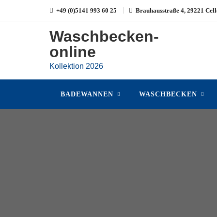
Skip
+49 (0)5141 993 60 25
Brauhausstraße 4, 29221 Cell
to
content
Waschbecken-
online
Kollektion 2026
BADEWANNEN
WASCHBECKEN