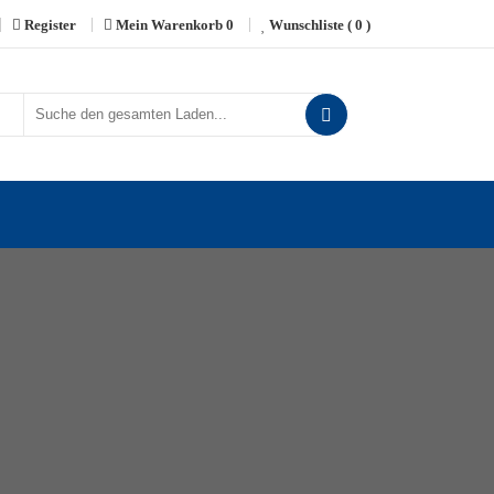
Register
Mein Warenkorb
0
Wunschliste
( 0 )