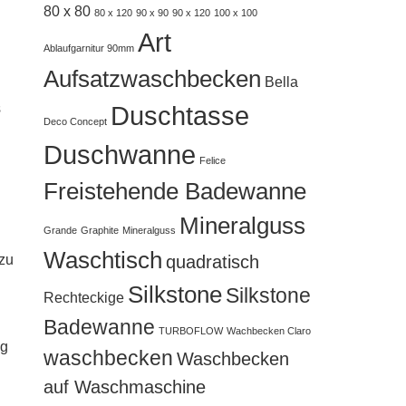
80 x 80
80 x 120
90 x 90
90 x 120
100 x 100
Art
Ablaufgarnitur 90mm
Aufsatzwaschbecken
Bella
Duschtasse
s
Deco Concept
Duschwanne
Felice
Freistehende Badewanne
Mineralguss
Grande
Graphite
Mineralguss
Waschtisch
quadratisch
 zu
Silkstone
Silkstone
Rechteckige
Badewanne
TURBOFLOW
Wachbecken Claro
ng
waschbecken
Waschbecken
auf Waschmaschine